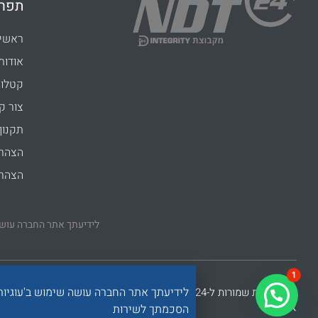
תפרי
ראשי
אודות
קטלוג
צור ק
תקנון
הצהרת
הצהרת
לידיעתך אתר החברה עושה
×
1
לידיעתך אתר החברה עושה שימוש ב'עוגיו
כל הזכויות שמורות ל-NDT24 | עיצוב ופיתוח בוצע על ידי
בני
אתרים
הסכמתך לשירות