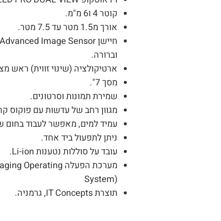
קוטר 4 ו6 מ"מ.
אורך מ1.5 מטר עד 7.5 מטר.
וברורה.
ארטיקולציה (שינוי זווית) ראש מצלמה ל4 כיוונים 0
מסך 7".
שמירת תמונות וסרטונים.
מגוון רחב של עדשות עם פוקוס קרוב
עמיד למים, מאפשר לעבוד בחום של 140 מעלות עד 5 דק
ניתן לתפעול ביד אחד.
עובד על סוללות נטענות Li-ion.
מערכת הפעלה perating
System)
תוצרת IT Concepts, גרמניה.