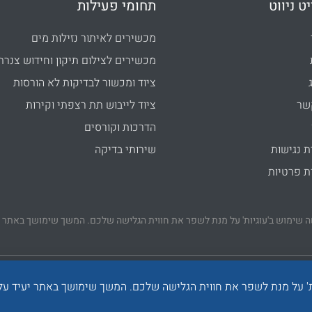
ט ניווט
תחומי פעילות
מכשירים לאיתור נזילות מים
מכשירים לצילום תיקון וחידוש צנרת
ציוד ומכשור לבדיקות לא הורסות
שר
ציוד לייבוש תת רצפתי וקירות
הדרכות וקורסים
 נגישות
שירותי בדיקה
 פרטיות
 שימוש ב'עוגיות' על מנת לשפר את חווית הגלישה שלכם. המשך שימושך באתר 
אתר זה עושה שימוש בקבצי "עוגיות" ("cookies") מטעם מפעיל האתר
ת' על מנת לשפר את חווית הגלישה שלכם. המשך שימושך באתר יעיד על
ית אתרי אינטרנט לעסקים
|
פיתוח
שפרטיותך חשובה לנו,
את/ה יכול/ה לקרוא כאן עוד
.