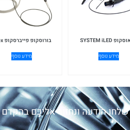
קופ SYSTEM iLED
בורוסקופ פייברסקופ iFlex
מידע נוסף
מידע נוסף
שלחו הודעה ונחזור אליכם בהקדם