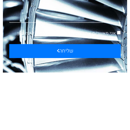
אני מאשר/ת את הצהרת הפרטיות -
לקריאה לחצו כאן
שליחה
melbet
1xbet
1xbet việt nam
мелбет зеркало
1xbet trực tuyến
wtf55
game Aviator
bingo games
1 xbet