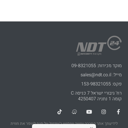
pin up
1xbet uz
loto club kz
1xbet казино
מוקד מכירות: 09-8321055
מייל: sales@ndt.co.il
פקס: 153-98321055
רח' גיבורי ישראל 7 כניסה C
קומה 1 נתניה 4250407
לידיעתך אתר החברה עושה שימוש ב'עוגיות' על מנת לשפר את חווית