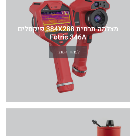
מצלמה תרמית 384X288 פיקסלים
Fotric 346A
לעמוד המוצר