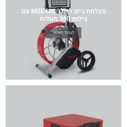
מצלמת ביוב ריזלר MSE400 עם
צילום 360 מעלות
לעמוד המוצר