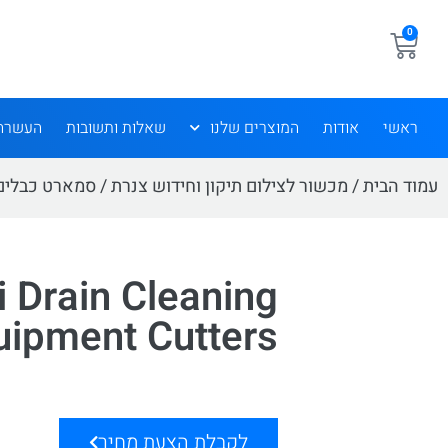
0
ראשי
אודות
המוצרים שלנו
שאלות ותשובות
העשרה
עמוד הבית
/
מכשור לצילום תיקון וחידוש צנרת
/
סמארט כבלים,
 Drain Cleaning
uipment Cutters
לקבלת הצעת מחיר