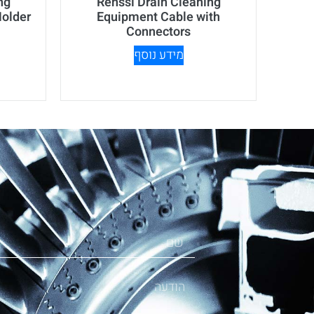
ng
Renssi Drain Cleaning
older
Equipment Cable with
Connectors
מידע נוסף