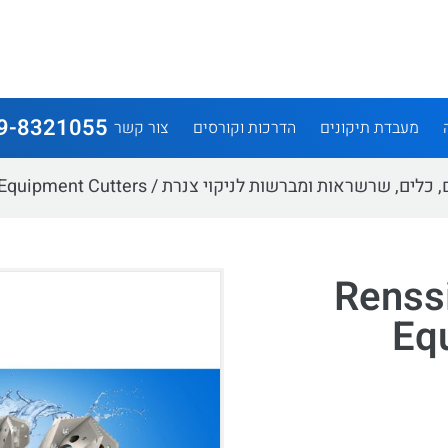
9-8321055
מעבדת תיקונים
הדרכות וקורסים
צור קשר
 כלים, שרשראות ומברשות לניקוי צנרת
/ Renssi Drain Cleaning Equipment Cutters
Renssi
Eq