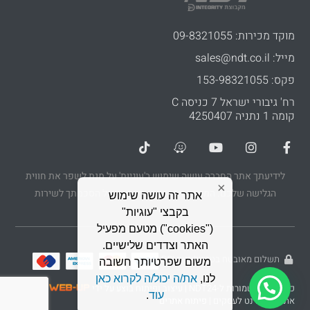
מוקד מכירות: 09-8321055
מייל: sales@ndt.co.il
פקס: 153-98321055
רח' גיבורי ישראל 7 כניסה C
קומה 1 נתניה 4250407
לידיעתך אתר החברה עושה שימוש ב'עוגיות' על מנת לשפר את חווית
×
הגלישה שלכם. המשך שימושך באתר יעיד על הסכמתך לשירות
אתר זה עושה שימוש
בקבצי "עוגיות"
("cookies") מטעם מפעיל
האתר וצדדים שלישיים.
תשלום מאובטח בטכנולוגיית PCI
משום שפרטיותך חשובה
לידיעתך אתר החברה עושה שימוש ב'עוגיות' על מנת לשפר את חווית
לנו,
את/ה יכול/ה לקרוא כאן
הגלישה שלכם. המשך שימושך באתר יעיד על הסכמתך לשירות
כל הזכויות שמורות ל-NDT24 | עיצוב ופיתוח בוצע על ידי
בניית
עוד
.
אתרי אינטרנט לעסקים
|
פיתוח אתרים