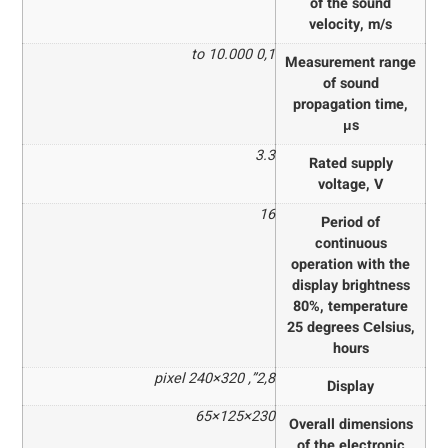
of the sound
velocity, m/s
0,1 to 10.000
Measurement range
of sound
propagation time,
μs
3.3
Rated supply
voltage, V
16
Period of
continuous
operation with the
display brightness
80%, temperature
25 degrees Сelsius,
hours
2,8”, 320×240 pixel
Display
230×125×65
Overall dimensions
of the electronic