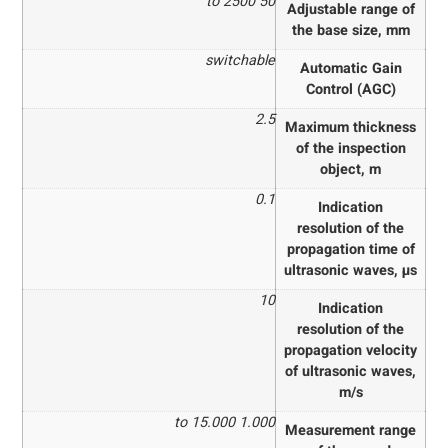
50 to 2500
Adjustable range of
the base size, mm
switchable
Automatic Gain
Control (AGC)
2.5
Maximum thickness
of the inspection
object, m
0.1
Indication
resolution of the
propagation time of
ultrasonic waves, µs
10
Indication
resolution of the
propagation velocity
of ultrasonic waves,
m/s
1.000 to 15.000
Measurement range