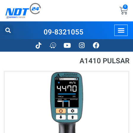
0
09-8321055
A1410 PULSAR