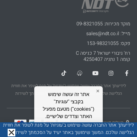
מוקד מכירות: 09-8321055
מייל: sales@ndt.co.il
פקס: 153-98321055
רח' גיבורי ישראל 7 כניסה C
קומה 1 נתניה 4250407
לידיעתך אתר החברה עושה שימוש ב'עוגיות' על מנת לשפר את חווית
×
הגלישה שלכם. המשך שימושך באתר יעיד על הסכמתך לשירות
אתר זה עושה שימוש
בקבצי "עוגיות"
("cookies") מטעם מפעיל
האתר וצדדים שלישיים.
תשלום מאובטח בטכנולוגיית PCI
משום שפרטיותך חשובה
לידיעתך אתר החברה עושה שימוש ב'עוגיות' על מנת לשפר את חווית
1
לנו,
את/ה יכול/ה לקרוא כאן
הגלישה שלכם. המשך שימושך באתר יעיד על הסכמתך לשירות
כל הזכויות שמורות ל-NDT24 | עיצוב ופיתוח בוצע על ידי
בניית