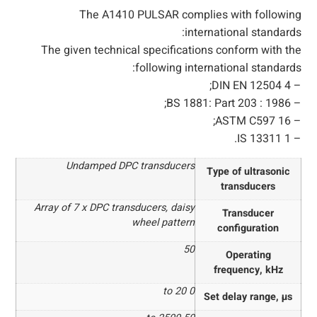
The A1410 PULSAR complies with following
international standards:
The given technical specifications conform with the
following international standards:
– DIN EN 12504 4;
– BS 1881: Part 203 : 1986;
– ASTM C597 16;
– IS 13311 1.
Undamped DPC transducers
Type of ultrasonic
transducers
Array of 7 x DPC transducers, daisy
Transducer
wheel pattern
configuration
50
Operating
frequency, kHz
0 to 20
Set delay range, µs