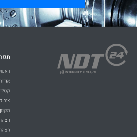
תפרי
ראשי
אודות
קטלוג
צור ק
תקנון
הצהרת
הצהרת