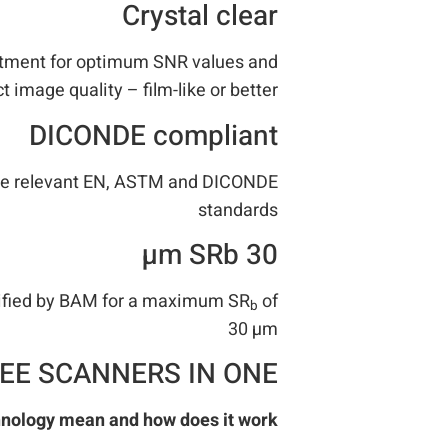
Crystal clear
ustment for optimum SNR values and
t image quality – film-like or better
DICONDE compliant
the relevant EN, ASTM and DICONDE
standards
30 µm SRb
rtified by BAM for a maximum SR
of
b
30 µm
EE SCANNERS IN ONE
nology mean and how does it work?