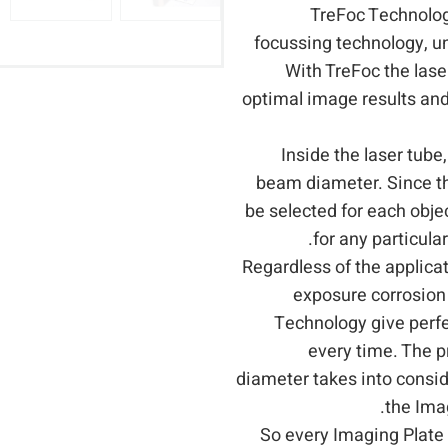
TreFoc Technolog
focussing technology, u
With TreFoc the lase
optimal image results and 
Inside the laser tube
beam diameter. Since t
be selected for each obj
for any particula
Regardless of the applica
exposure corrosio
Technology give perfe
every time. The p
diameter takes into consi
the Ima
So every Imaging Plate