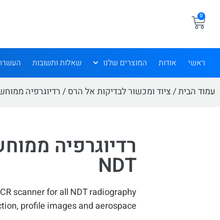
0
ראשי
אודות
המוצרים שלנו
שאלות ותשובות
העשרה
עמוד הבית
/
ציוד ומכשור לבדיקות אל הרס
/
רדיוגרפיה ממוחש
NDT
 CR scanner for all NDT radiography
ction, profile images and aerospace