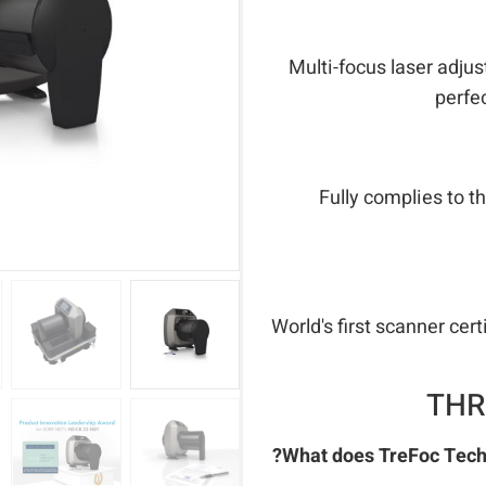
Multi-focus laser adj
perfec
Fully complies to 
World's first scanner ce
THR
What does TreFoc Tech