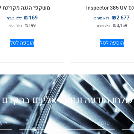
Inspector 385
משקפי הגנה מקרינת UV
₪
169
₪
2,677
₪
199
₪
3,159
הוספה לסל
הוספה לסל
שלחו הודעה ונחזור אליכם בהקדם