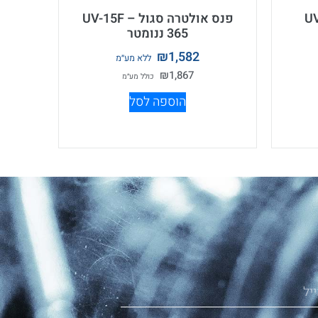
פנס אולטרה סגול UV-15F –
365 ננומטר
₪
1,582
₪
1,867
הוספה לסל