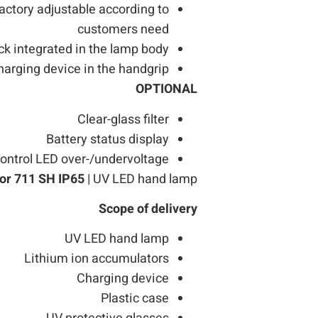
factory adjustable according to
customers need
k integrated in the lamp body
harging device in the handgrip
OPTIONAL
Clear-glass filter
Battery status display
ontrol LED over-/undervoltage
or 711 SH IP65
| UV LED hand lamp
Scope of delivery
UV LED hand lamp
Lithium ion accumulators
Charging device
Plastic case