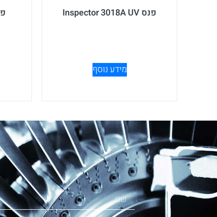
פנס Inspector 3018A UV
פנס  UV
מידע נוסף