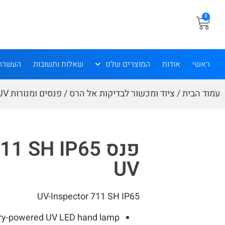
0
ראשי
אודות
המוצרים שלנו
שאלות ותשובות
העשרה
עמוד הבית
/
ציוד ומכשור לבדיקות אל הרס
/
פנסים ומנורות UV
פנס 1 SH IP65
UV
UV-Inspector 711 SH IP65
ery-powered UV LED hand lamp