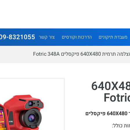
09-8321055
מעבדת תיקונים
הדרכות וקורסים
צור קשר
תרמית 640X480 פיקסלים Fotric 348A
ה תרמית 640X480
ם
ת כולל: