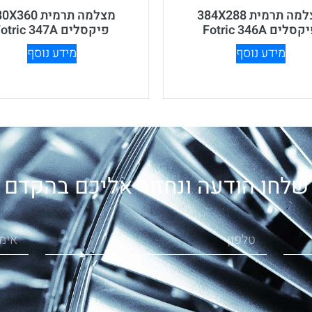
מצלמה תרמית 384X288
מצלמה תרמית 360
סלים Fotric 346A
פיקסלים Fotric 347A
מידע נוסף
מידע נוסף
שלחו הודעה ונחזור אליכם בהקדם