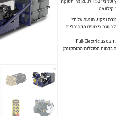
MOSES HYBRID מבית PTC מגיע בלחץ של בין 150 ל200 בר, תפוקת
דת לניקוי צנרת וניקוז, מונעת על ידי
להשגת ביצועים מקסימליים
הציוד, בנוסף למצב המשולב, מסוגל לעבוד במצב Full-Electric
ת עבודה מלאה-Electric תלויה בכמות הסוללות המותקנות).