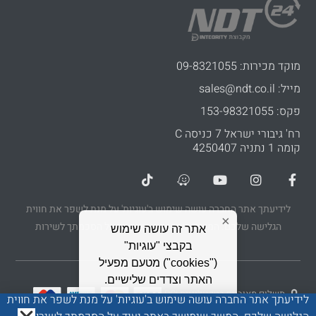
מוקד מכירות: 09-8321055
מייל: sales@ndt.co.il
פקס: 153-98321055
רח' גיבורי ישראל 7 כניסה C
קומה 1 נתניה 4250407
לידיעתך אתר החברה עושה שימוש ב'עוגיות' על מנת לשפר את חווית
×
הגלישה שלכם. המשך שימושך באתר יעיד על הסכמתך לשירות
אתר זה עושה שימוש
בקבצי "עוגיות"
("cookies") מטעם מפעיל
האתר וצדדים שלישיים.
תשלום מאובטח בטכנולוגיית PCI
משום שפרטיותך חשובה
לידיעתך אתר החברה עושה שימוש ב'עוגיות' על מנת לשפר את חווית
1
לנו,
את/ה יכול/ה לקרוא כאן