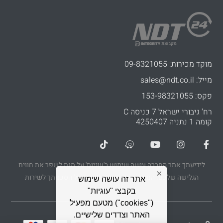
מוקד מכירות: 09-8321055
מייל: sales@ndt.co.il
פקס: 153-98321055
רח' גיבורי ישראל 7 כניסה C
קומה 1 נתניה 4250407
לידיעתך אתר החברה עושה שימוש ב'עוגיות' על מנת לשפר את חווית
×
הגלישה שלכם. המשך שימושך באתר יעיד על הסכמתך לשירות
אתר זה עושה שימוש
בקבצי "עוגיות"
("cookies") מטעם מפעיל
האתר וצדדים שלישיים.